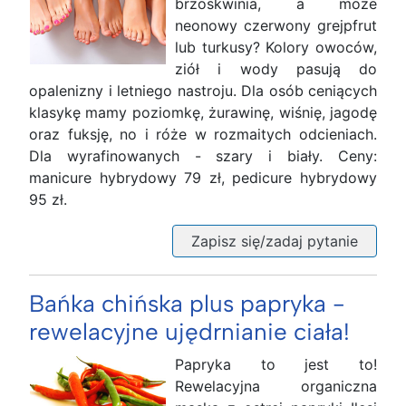
brzoskwinia, a może
neonowy czerwony grejpfrut
lub turkusy? Kolory owoców,
ziół i wody pasują do
opalenizny i letniego nastroju. Dla osób ceniących
klasykę mamy poziomkę, żurawinę, wiśnię, jagodę
oraz fuksję, no i róże w rozmaitych odcieniach.
Dla wyrafinowanych - szary i biały. Ceny:
manicure hybrydowy 79 zł, pedicure hybrydowy
95 zł.
Zapisz się/zadaj pytanie
Bańka chińska plus papryka -
rewelacyjne ujędrnianie ciała!
Papryka to jest to!
Rewelacyjna organiczna