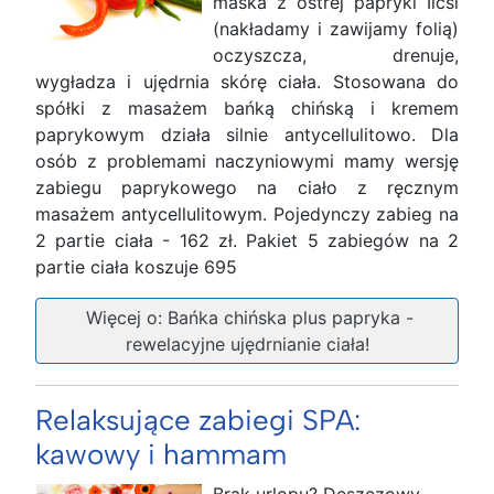
maska z ostrej papryki Ilcsi
(nakładamy i zawijamy folią)
oczyszcza, drenuje,
wygładza i ujędrnia skórę ciała. Stosowana do
spółki z masażem bańką chińską i kremem
paprykowym działa silnie antycellulitowo. Dla
osób z problemami naczyniowymi mamy wersję
zabiegu paprykowego na ciało z ręcznym
masażem antycellulitowym. Pojedynczy zabieg na
2 partie ciała - 162 zł. Pakiet 5 zabiegów na 2
partie ciała koszuje 695
Więcej o: Bańka chińska plus papryka -
rewelacyjne ujędrnianie ciała!
Relaksujące zabiegi SPA:
kawowy i hammam