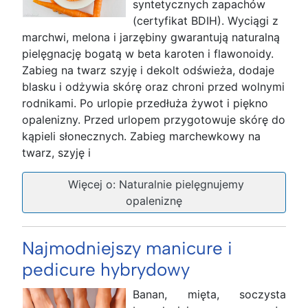
syntetycznych zapachów
(certyfikat BDIH). Wyciągi z
marchwi, melona i jarzębiny gwarantują naturalną
pielęgnację bogatą w beta karoten i flawonoidy.
Zabieg na twarz szyję i dekolt odświeża, dodaje
blasku i odżywia skórę oraz chroni przed wolnymi
rodnikami. Po urlopie przedłuża żywot i piękno
opalenizny. Przed urlopem przygotowuje skórę do
kąpieli słonecznych. Zabieg marchewkowy na
twarz, szyję i
Więcej o: Naturalnie pielęgnujemy
opaleniznę
Najmodniejszy manicure i
pedicure hybrydowy
Banan, mięta, soczysta