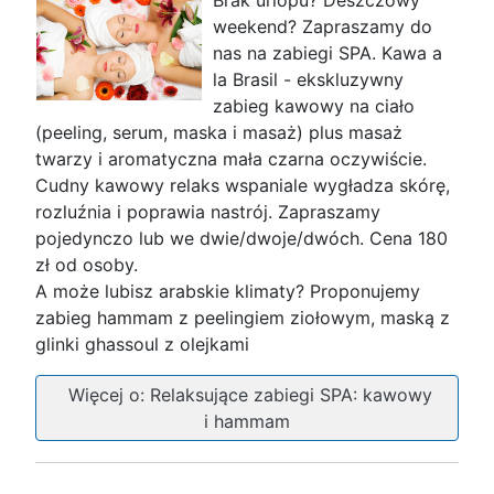
Brak urlopu? Deszczowy
weekend? Zapraszamy do
nas na zabiegi SPA. Kawa a
la Brasil - ekskluzywny
zabieg kawowy na ciało
(peeling, serum, maska i masaż) plus masaż
twarzy i aromatyczna mała czarna oczywiście.
Cudny kawowy relaks wspaniale wygładza skórę,
rozluźnia i poprawia nastrój. Zapraszamy
pojedynczo lub we dwie/dwoje/dwóch. Cena 180
zł od osoby.
A może lubisz arabskie klimaty? Proponujemy
zabieg hammam z peelingiem ziołowym, maską z
glinki ghassoul z olejkami
Więcej o: Relaksujące zabiegi SPA: kawowy
i hammam